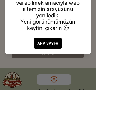
GÖĞERMİŞ
PEYNİR (900 Gr)
Fiyat
₺390,00
Tükendi
Akyazı Beldesi Ekşisu Kavşağı No: 1 Erzincan/Merkez
Akyazım Erzincan Yöresel Ürünleri
Gülabibey mah. 952.sok no:7 Erzincan/Merkez
Akyazım Erzincan Yöresel Ürünleri
0552 563 2424