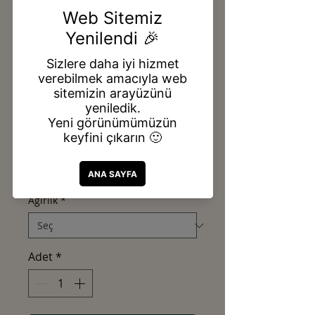
KÖY KÖFTELİK
BULGUR
Fiyat
₺35,00
Ağırlık
*
Adet
*