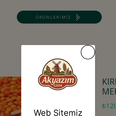
ÜRÜNLERİMİZ
KIR
ME
₺12