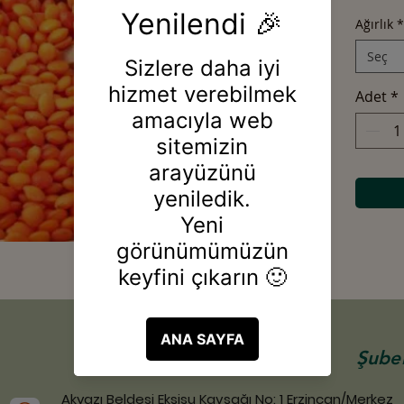
Ağırlık
*
Seç
Adet
*
Şubel
Akyazı Beldesi Ekşisu Kavşağı No: 1 Erzincan/Merkez