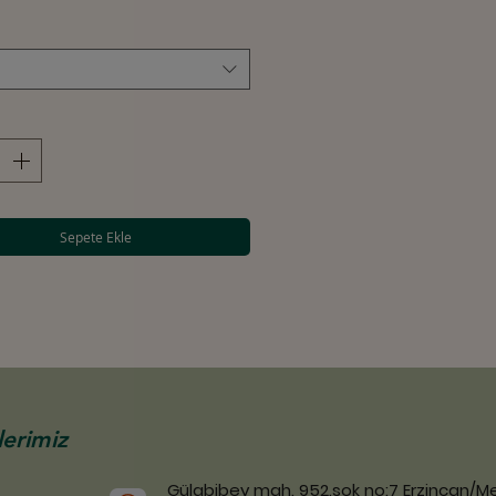
Sepete Ekle
erimiz
Gülabibey mah. 952.sok no:7 Erzincan/M